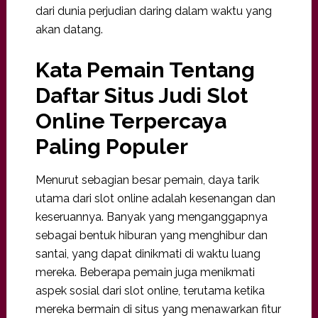
dari dunia perjudian daring dalam waktu yang
akan datang.
Kata Pemain Tentang
Daftar Situs Judi Slot
Online Terpercaya
Paling Populer
Menurut sebagian besar pemain, daya tarik
utama dari slot online adalah kesenangan dan
keseruannya. Banyak yang menganggapnya
sebagai bentuk hiburan yang menghibur dan
santai, yang dapat dinikmati di waktu luang
mereka.
Beberapa pemain juga menikmati
aspek sosial dari slot online, terutama ketika
mereka bermain di situs yang menawarkan fitur