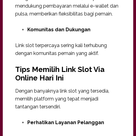
mendukung pembayaran melalui e-wallet dan
pulsa, memberikan fleksibilitas bagi pemain.
Komunitas dan Dukungan
Link slot terpercaya sering kali terhubung
dengan komunitas pemain yang aktif.
Tips Memilih Link Slot Via
Online Hari Ini
Dengan banyaknya link slot yang tersedia,
memilih platform yang tepat menjadi
tantangan tersendiri.
Perhatikan Layanan Pelanggan