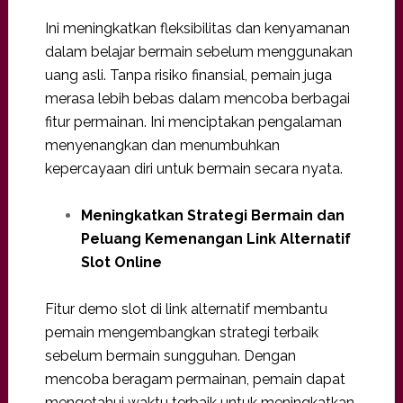
Ini meningkatkan fleksibilitas dan kenyamanan
dalam belajar bermain sebelum menggunakan
uang asli.
Tanpa risiko finansial, pemain juga
merasa lebih bebas dalam mencoba berbagai
fitur permainan. Ini menciptakan pengalaman
menyenangkan dan menumbuhkan
kepercayaan diri untuk bermain secara nyata.
Meningkatkan Strategi Bermain dan
Peluang Kemenangan Link Alternatif
Slot Online
Fitur demo slot di link alternatif membantu
pemain mengembangkan strategi terbaik
sebelum bermain sungguhan. Dengan
mencoba beragam permainan, pemain dapat
mengetahui waktu terbaik untuk meningkatkan