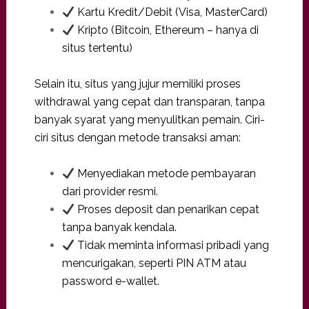
Kartu Kredit/Debit (Visa, MasterCard)
Kripto (Bitcoin, Ethereum – hanya di
situs tertentu)
Selain itu, situs yang jujur memiliki proses
withdrawal yang cepat dan transparan, tanpa
banyak syarat yang menyulitkan pemain. Ciri-
ciri situs dengan metode transaksi aman:
Menyediakan metode pembayaran
dari provider resmi.
Proses deposit dan penarikan cepat
tanpa banyak kendala.
Tidak meminta informasi pribadi yang
mencurigakan, seperti PIN ATM atau
password e-wallet.