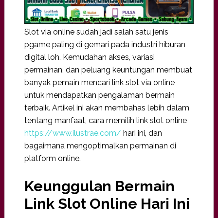
Slot via online sudah jadi salah satu jenis
pgame paling di gemari pada industri hiburan
digital loh. Kemudahan akses, variasi
permainan, dan peluang keuntungan membuat
banyak pemain mencari link slot via online
untuk mendapatkan pengalaman bermain
terbaik. Artikel ini akan membahas lebih dalam
tentang manfaat, cara memilih link slot online
https://www.ilustrae.com/
hari ini, dan
bagaimana mengoptimalkan permainan di
platform online.
Keunggulan Bermain
Link Slot Online Hari Ini