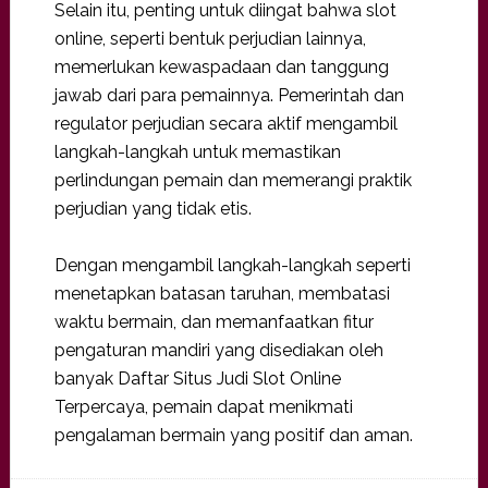
Selain itu, penting untuk diingat bahwa slot
online, seperti bentuk perjudian lainnya,
memerlukan kewaspadaan dan tanggung
jawab dari para pemainnya. Pemerintah dan
regulator perjudian secara aktif mengambil
langkah-langkah untuk memastikan
perlindungan pemain dan memerangi praktik
perjudian yang tidak etis.
Dengan mengambil langkah-langkah seperti
menetapkan batasan taruhan, membatasi
waktu bermain, dan memanfaatkan fitur
pengaturan mandiri yang disediakan oleh
banyak Daftar Situs Judi Slot Online
Terpercaya, pemain dapat menikmati
pengalaman bermain yang positif dan aman.