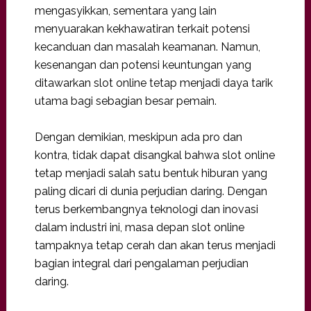
mengasyikkan, sementara yang lain
menyuarakan kekhawatiran terkait potensi
kecanduan dan masalah keamanan.
Namun,
kesenangan dan potensi keuntungan yang
ditawarkan slot online tetap menjadi daya tarik
utama bagi sebagian besar pemain.
Dengan demikian, meskipun ada pro dan
kontra, tidak dapat disangkal bahwa slot online
tetap menjadi salah satu bentuk hiburan yang
paling dicari di dunia perjudian daring.
Dengan
terus berkembangnya teknologi dan inovasi
dalam industri ini, masa depan slot online
tampaknya tetap cerah dan akan terus menjadi
bagian integral dari pengalaman perjudian
daring.