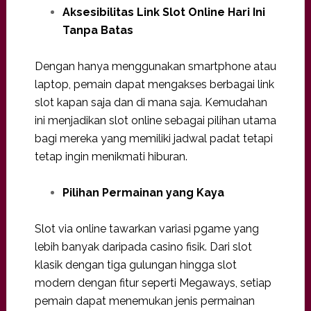
Aksesibilitas Link Slot Online Hari Ini
Tanpa Batas
Dengan hanya menggunakan smartphone atau
laptop, pemain dapat mengakses berbagai link
slot kapan saja dan di mana saja. Kemudahan
ini menjadikan slot online sebagai pilihan utama
bagi mereka yang memiliki jadwal padat tetapi
tetap ingin menikmati hiburan.
Pilihan Permainan yang Kaya
Slot via online tawarkan variasi pgame yang
lebih banyak daripada casino fisik. Dari slot
klasik dengan tiga gulungan hingga slot
modern dengan fitur seperti Megaways, setiap
pemain dapat menemukan jenis permainan