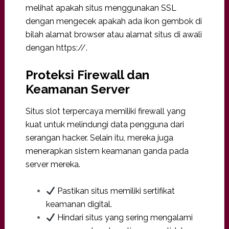
melihat apakah situs menggunakan SSL
dengan mengecek apakah ada ikon gembok di
bilah alamat browser atau alamat situs di awali
dengan https://.
Proteksi Firewall dan
Keamanan Server
Situs slot terpercaya memiliki firewall yang
kuat untuk melindungi data pengguna dari
serangan hacker. Selain itu, mereka juga
menerapkan sistem keamanan ganda pada
server mereka.
Pastikan situs memiliki sertifikat
keamanan digital.
Hindari situs yang sering mengalami