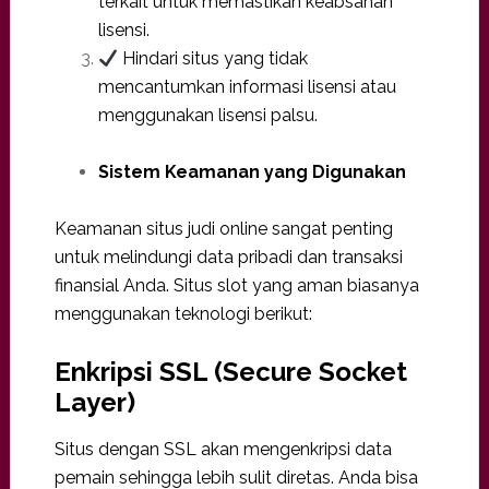
terkait untuk memastikan keabsahan
lisensi.
Hindari situs yang tidak
mencantumkan informasi lisensi atau
menggunakan lisensi palsu.
Sistem Keamanan yang Digunakan
Keamanan situs judi online sangat penting
untuk melindungi data pribadi dan transaksi
finansial Anda. Situs slot yang aman biasanya
menggunakan teknologi berikut:
Enkripsi SSL (Secure Socket
Layer)
Situs dengan SSL akan mengenkripsi data
pemain sehingga lebih sulit diretas. Anda bisa