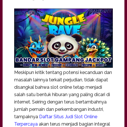
Meskipun kritik tentang potensi kecanduan dan
masalah lainnya terkait perjudian, tidak dapat
disangkal bahwa slot online tetap menjadi
salah satu bentuk hiburan yang paling dicari di
internet. Seiring dengan terus bertambahnya
jumlah pemain dan perkembangan industri,
tampaknya
Daftar Situs Judi Slot Online
Terpercaya
akan terus menjadi bagian integral