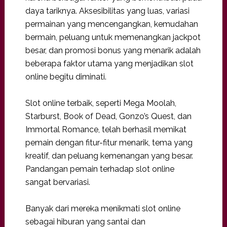
daya tariknya.
Aksesibilitas yang luas, variasi
permainan yang mencengangkan, kemudahan
bermain, peluang untuk memenangkan jackpot
besar, dan promosi bonus yang menarik adalah
beberapa faktor utama yang menjadikan slot
online begitu diminati.
Slot online terbaik, seperti Mega Moolah,
Starburst, Book of Dead, Gonzo’s Quest, dan
Immortal Romance, telah berhasil memikat
pemain dengan fitur-fitur menarik, tema yang
kreatif, dan peluang kemenangan yang besar.
Pandangan pemain terhadap slot online
sangat bervariasi.
Banyak dari mereka menikmati slot online
sebagai hiburan yang santai dan