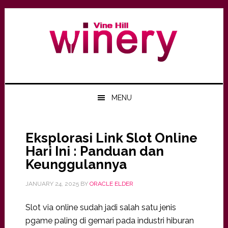
Skip
Skip
Skip
to
to
to
primary
main
primary
navigation
content
sidebar
MENU
Eksplorasi Link Slot Online
Hari Ini : Panduan dan
Keunggulannya
JANUARY 24, 2025
BY
ORACLE ELDER
Slot via online sudah jadi salah satu jenis
pgame paling di gemari pada industri hiburan