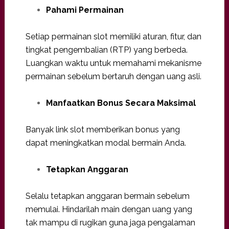
Pahami Permainan
Setiap permainan slot memiliki aturan, fitur, dan
tingkat pengembalian (RTP) yang berbeda.
Luangkan waktu untuk memahami mekanisme
permainan sebelum bertaruh dengan uang asli.
Manfaatkan Bonus Secara Maksimal
Banyak link slot memberikan bonus yang
dapat meningkatkan modal bermain Anda.
Tetapkan Anggaran
Selalu tetapkan anggaran bermain sebelum
memulai. Hindarilah main dengan uang yang
tak mampu di rugikan guna jaga pengalaman