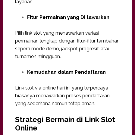
layanan.
Fitur Permainan yang Di tawarkan
Pilih link slot yang menawarkan variasi
permainan lengkap dengan fitur-fitur tambahan
seperti mode demo, jackpot progresif, atau
turnamen mingguan.
Kemudahan dalam Pendaftaran
Link slot via online hari ini yang terpercaya
biasanya menawarkan proses pendaftaran
yang sederhana namun tetap aman.
Strategi Bermain di Link Slot
Online