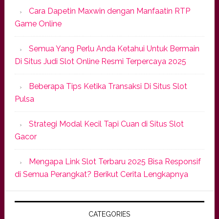
Cara Dapetin Maxwin dengan Manfaatin RTP
Game Online
Semua Yang Perlu Anda Ketahui Untuk Bermain
Di Situs Judi Slot Online Resmi Terpercaya 2025
Beberapa Tips Ketika Transaksi Di Situs Slot
Pulsa
Strategi Modal Kecil Tapi Cuan di Situs Slot
Gacor
Mengapa Link Slot Terbaru 2025 Bisa Responsif
di Semua Perangkat? Berikut Cerita Lengkapnya
CATEGORIES