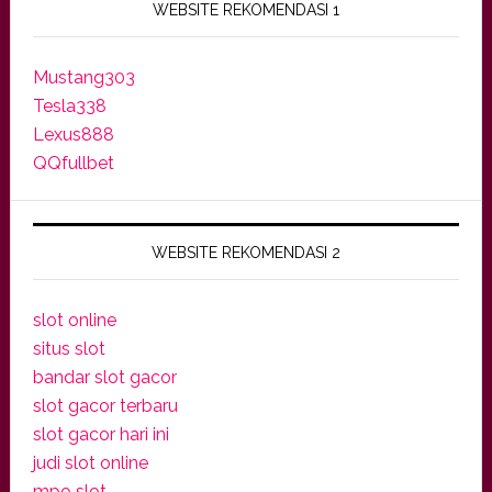
WEBSITE REKOMENDASI 1
Mustang303
Tesla338
Lexus888
QQfullbet
WEBSITE REKOMENDASI 2
slot online
situs slot
bandar slot gacor
slot gacor terbaru
slot gacor hari ini
judi slot online
mpo slot