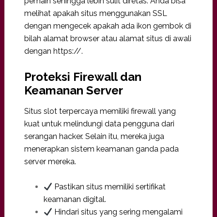
pemain sehingga lebih sulit diretas. Anda bisa
melihat apakah situs menggunakan SSL
dengan mengecek apakah ada ikon gembok di
bilah alamat browser atau alamat situs di awali
dengan https://.
Proteksi Firewall dan
Keamanan Server
Situs slot terpercaya memiliki firewall yang
kuat untuk melindungi data pengguna dari
serangan hacker. Selain itu, mereka juga
menerapkan sistem keamanan ganda pada
server mereka.
Pastikan situs memiliki sertifikat
keamanan digital.
Hindari situs yang sering mengalami