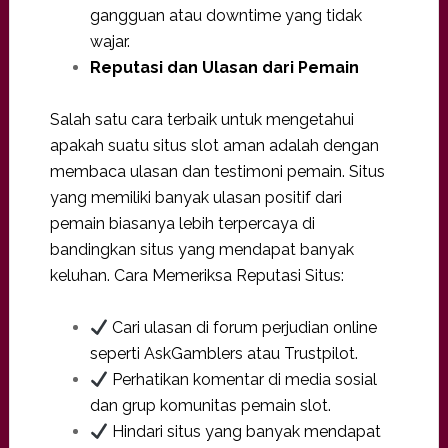
gangguan atau downtime yang tidak
wajar.
Reputasi dan Ulasan dari Pemain
Salah satu cara terbaik untuk mengetahui
apakah suatu situs slot aman adalah dengan
membaca ulasan dan testimoni pemain. Situs
yang memiliki banyak ulasan positif dari
pemain biasanya lebih terpercaya di
bandingkan situs yang mendapat banyak
keluhan. Cara Memeriksa Reputasi Situs:
Cari ulasan di forum perjudian online
seperti AskGamblers atau Trustpilot.
Perhatikan komentar di media sosial
dan grup komunitas pemain slot.
Hindari situs yang banyak mendapat