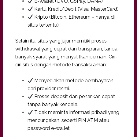
E-Wallet (OVO, GoPay, DANA)
Kartu Kredit/Debit (Visa, MasterCard)
Kripto (Bitcoin, Ethereum – hanya di
situs tertentu)
Selain itu, situs yang jujur memiliki proses
withdrawal yang cepat dan transparan, tanpa
banyak syarat yang menyulitkan pemain. Ciri-
ciri situs dengan metode transaksi aman:
Menyediakan metode pembayaran
dari provider resmi.
Proses deposit dan penarikan cepat
tanpa banyak kendala.
Tidak meminta informasi pribadi yang
mencurigakan, seperti PIN ATM atau
password e-wallet.