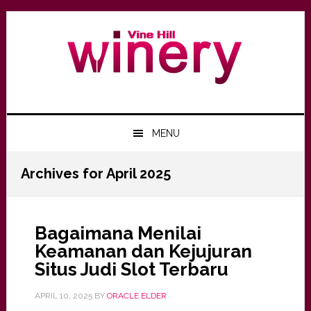
Skip
Skip
Skip
to
to
to
primary
main
primary
navigation
content
sidebar
MENU
Archives for April 2025
Bagaimana Menilai
Keamanan dan Kejujuran
Situs Judi Slot Terbaru
APRIL 10, 2025
BY
ORACLE ELDER