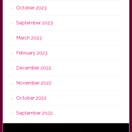
October 2023
September 2023
March 2023
February 2023
December 2022
November 2022
October 2022
September 2022