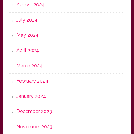
August 2024
July 2024
May 2024
April 2024
March 2024
February 2024
January 2024
December 2023
November 2023