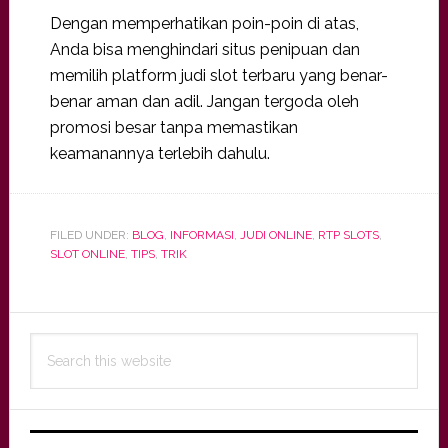
Dengan memperhatikan poin-poin di atas,
Anda bisa menghindari situs penipuan dan
memilih platform judi slot terbaru yang benar-
benar aman dan adil. Jangan tergoda oleh
promosi besar tanpa memastikan
keamanannya terlebih dahulu.
FILED UNDER:
BLOG
,
INFORMASI
,
JUDI ONLINE
,
RTP SLOTS
,
SLOT ONLINE
,
TIPS
,
TRIK
Primary
Search
Sidebar
this
website