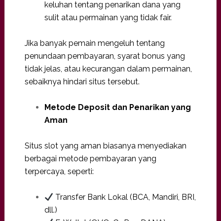
keluhan tentang penarikan dana yang
sulit atau permainan yang tidak fair.
Jika banyak pemain mengeluh tentang
penundaan pembayaran, syarat bonus yang
tidak jelas, atau kecurangan dalam permainan,
sebaiknya hindari situs tersebut.
Metode Deposit dan Penarikan yang
Aman
Situs slot yang aman biasanya menyediakan
berbagai metode pembayaran yang
terpercaya, seperti:
Transfer Bank Lokal (BCA, Mandiri, BRI,
dll.)