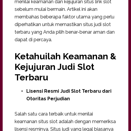
menilai keamanan dan kejujuran situs link slot
sebelum mulai bermain. Artikel ini akan
membahas beberapa faktor utama yang perlu
diperhatikan untuk memastikan situs judi slot
terbaru yang Anda pilih benar-benar aman dan
dapat di percaya.
Ketahuilah Keamanan &
Kejujuran Judi Slot
Terbaru
Lisensi Resmi Judi Slot Terbaru dari
Otoritas Perjudian
Salah satu cara terbaik untuk menilai
keamanan situs slot adalah dengan memeriksa
lisensi resminya. Situs judi yang legal biasanya