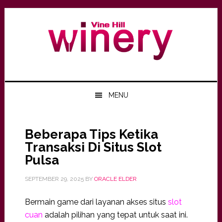
Skip
Skip
Skip
to
to
to
primary
main
primary
navigation
content
sidebar
MENU
Beberapa Tips Ketika
Transaksi Di Situs Slot
Pulsa
SEPTEMBER 29, 2025
BY
ORACLE ELDER
Bermain game dari layanan akses situs
slot
cuan
adalah pilihan yang tepat untuk saat ini.