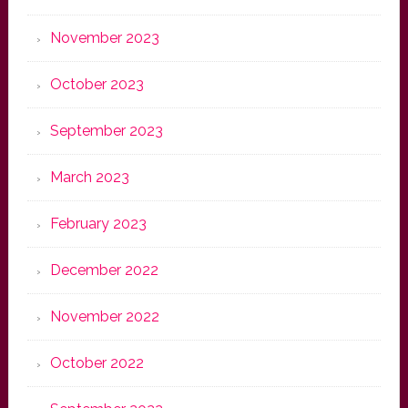
November 2023
October 2023
September 2023
March 2023
February 2023
December 2022
November 2022
October 2022