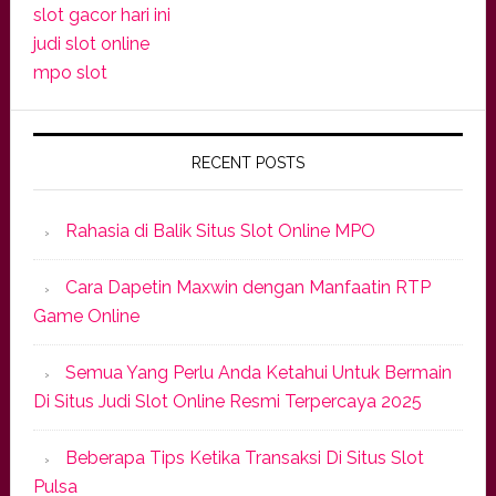
slot gacor hari ini
judi slot online
mpo slot
RECENT POSTS
Rahasia di Balik Situs Slot Online MPO
Cara Dapetin Maxwin dengan Manfaatin RTP
Game Online
Semua Yang Perlu Anda Ketahui Untuk Bermain
Di Situs Judi Slot Online Resmi Terpercaya 2025
Beberapa Tips Ketika Transaksi Di Situs Slot
Pulsa