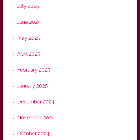
July 2025
June 2025
May 2025
April 2025
February 2025
January 2025
December 2024
November 2024
October 2024