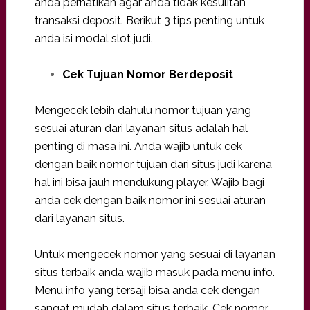
anda perhatikan agar anda tidak kesulitan
transaksi deposit. Berikut 3 tips penting untuk
anda isi modal slot judi.
Cek Tujuan Nomor Berdeposit
Mengecek lebih dahulu nomor tujuan yang
sesuai aturan dari layanan situs adalah hal
penting di masa ini. Anda wajib untuk cek
dengan baik nomor tujuan dari situs judi karena
hal ini bisa jauh mendukung player. Wajib bagi
anda cek dengan baik nomor ini sesuai aturan
dari layanan situs.
Untuk mengecek nomor yang sesuai di layanan
situs terbaik anda wajib masuk pada menu info.
Menu info yang tersaji bisa anda cek dengan
sangat mudah dalam situs terbaik. Cek nomor