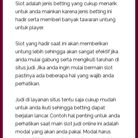
Slot adalah jenis betting yang cukup menarik
untuk anda mainkan karena jenis betting ini
hadir serta memberi banyak tawaran untung
untuk player.
Slot yang hadir saat ini akan memberikan
untung lebih sehingga akan sangat efektif jika
anda mulai gabung serta mengikuti taruhan di
situs judi.
Jika anda ingin mulai bermain slot
pastinya ada beberapa hal yang wajib anda
perhatikan.
Judi di layanan situs tentu saja cukup mudah
untuk anda ikuti sehingga betting dapat
berjalan lancar. Contoh hal penting untuk anda
perhatikan saat main slot judi online ini adalah
modal yang akan anda pakai. Modal harus