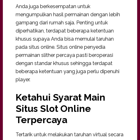
Anda juga berkesempatan untuk
mengumpulkan hasil permainan dengan lebih
gampang dari rumah saja. Penting untuk
diperhatikan, terdapat beberapa ketentuan
khusus supaya Anda bisa memulai taruhan
pada situs online. Situs online penyedia
permainan slither percaya pasti beroperasi
dengan standar khusus sehingga terdapat
beberapa ketentuan yang juga perlu dipenuhi
player.
Ketahui Syarat Main
Situs Slot Online
Terpercaya
Tertarik untuk melakukan taruhan virtual secara