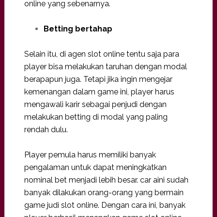
online yang sebenarnya.
Betting bertahap
Selain itu, di agen slot online tentu saja para
player bisa melakukan taruhan dengan modal
berapapun juga. Tetapi jika ingin mengejar
kemenangan dalam game ini, player harus
mengawali karir sebagai penjudi dengan
melakukan betting di modal yang paling
rendah dulu.
Player pemula harus memiliki banyak
pengalaman untuk dapat meningkatkan
nominal bet menjadi lebih besar. car aini sudah
banyak dilakukan orang-orang yang bermain
game judi slot online. Dengan cara ini, banyak