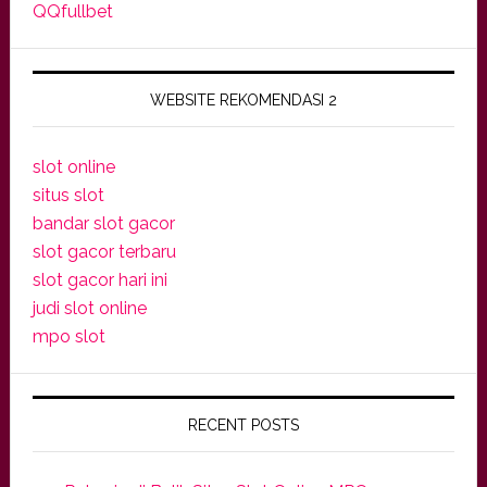
QQfullbet
WEBSITE REKOMENDASI 2
slot online
situs slot
bandar slot gacor
slot gacor terbaru
slot gacor hari ini
judi slot online
mpo slot
RECENT POSTS