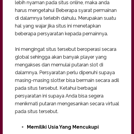
lebih nyaman pada situs online, maka anda
harus mengetahui Beberapa syarat permainan
di dalamnya terlebih dahulu. Merupakan suatu
hal yang wajar jika situs ini menetapkan
beberapa persyaratan kepada pemainnya.
Ini mengingat situs tersebut beroperasi secara
global sehingga akan banyak player yang
mengakses dan memulai putaran slot di
dalamnya. Persyaratan perlu dipenuhi supaya
masing-masing slotter bisa bermain secara adil
pada situs tersebut. Ketahui berbagai
persyaratan ini supaya Anda bisa segera
menikmati putaran mengesankan secara virtual
pada situs tersebut.
Memiliki Usia Yang Mencukupi