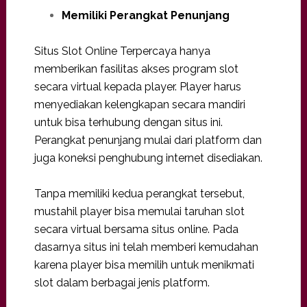
Memiliki Perangkat Penunjang
Situs Slot Online Terpercaya hanya
memberikan fasilitas akses program slot
secara virtual kepada player. Player harus
menyediakan kelengkapan secara mandiri
untuk bisa terhubung dengan situs ini.
Perangkat penunjang mulai dari platform dan
juga koneksi penghubung internet disediakan.
Tanpa memiliki kedua perangkat tersebut,
mustahil player bisa memulai taruhan slot
secara virtual bersama situs online. Pada
dasarnya situs ini telah memberi kemudahan
karena player bisa memilih untuk menikmati
slot dalam berbagai jenis platform.