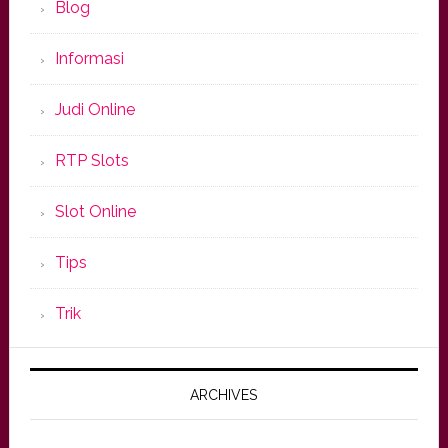
Blog
Informasi
Judi Online
RTP Slots
Slot Online
Tips
Trik
ARCHIVES