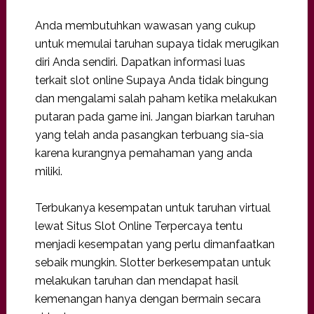
Anda membutuhkan wawasan yang cukup
untuk memulai taruhan supaya tidak merugikan
diri Anda sendiri. Dapatkan informasi luas
terkait slot online Supaya Anda tidak bingung
dan mengalami salah paham ketika melakukan
putaran pada game ini. Jangan biarkan taruhan
yang telah anda pasangkan terbuang sia-sia
karena kurangnya pemahaman yang anda
miliki.
Terbukanya kesempatan untuk taruhan virtual
lewat Situs Slot Online Terpercaya tentu
menjadi kesempatan yang perlu dimanfaatkan
sebaik mungkin. Slotter berkesempatan untuk
melakukan taruhan dan mendapat hasil
kemenangan hanya dengan bermain secara