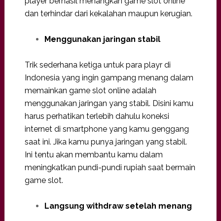
player berhasil menangkan game slot online
dan terhindar dari kekalahan maupun kerugian.
Menggunakan jaringan stabil
Trik sederhana ketiga untuk para playr di
Indonesia yang ingin gampang menang dalam
memainkan game slot online adalah
menggunakan jaringan yang stabil. Disini kamu
harus perhatikan terlebih dahulu koneksi
internet di smartphone yang kamu genggang
saat ini. Jika kamu punya jaringan yang stabil.
Ini tentu akan membantu kamu dalam
meningkatkan pundi-pundi rupiah saat bermain
game slot.
Langsung withdraw setelah menang