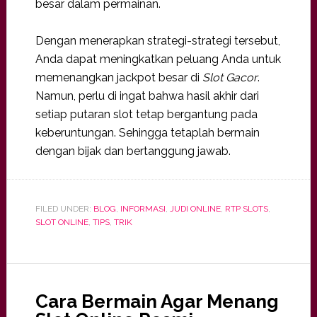
besar dalam permainan.
Dengan menerapkan strategi-strategi tersebut,
Anda dapat meningkatkan peluang Anda untuk
memenangkan jackpot besar di
Slot Gacor
.
Namun, perlu di ingat bahwa hasil akhir dari
setiap putaran slot tetap bergantung pada
keberuntungan. Sehingga tetaplah bermain
dengan bijak dan bertanggung jawab.
FILED UNDER:
BLOG
,
INFORMASI
,
JUDI ONLINE
,
RTP SLOTS
,
SLOT ONLINE
,
TIPS
,
TRIK
Cara Bermain Agar Menang