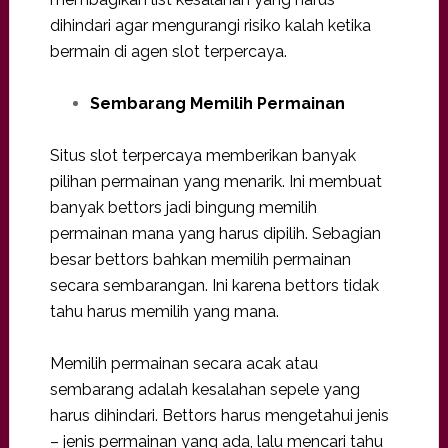
dihindari agar mengurangi risiko kalah ketika
bermain di agen slot terpercaya.
Sembarang Memilih Permainan
Situs slot terpercaya memberikan banyak
pilihan permainan yang menarik. Ini membuat
banyak bettors jadi bingung memilih
permainan mana yang harus dipilih. Sebagian
besar bettors bahkan memilih permainan
secara sembarangan. Ini karena bettors tidak
tahu harus memilih yang mana.
Memilih permainan secara acak atau
sembarang adalah kesalahan sepele yang
harus dihindari. Bettors harus mengetahui jenis
– jenis permainan yang ada, lalu mencari tahu