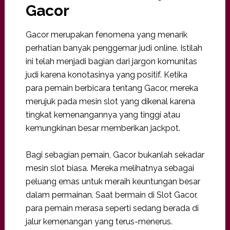
Gacor
Gacor merupakan fenomena yang menarik
perhatian banyak penggemar judi online. Istilah
ini telah menjadi bagian dari jargon komunitas
judi karena konotasinya yang positif. Ketika
para pemain berbicara tentang Gacor, mereka
merujuk pada mesin slot yang dikenal karena
tingkat kemenangannya yang tinggi atau
kemungkinan besar memberikan jackpot.
Bagi sebagian pemain, Gacor bukanlah sekadar
mesin slot biasa. Mereka melihatnya sebagai
peluang emas untuk meraih keuntungan besar
dalam permainan. Saat bermain di Slot Gacor,
para pemain merasa seperti sedang berada di
jalur kemenangan yang terus-menerus.