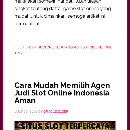
maka akan semakin handal. Itulah ulasan
singkat tentang daftar game slot online yang
mudah untuk dimainkan, semoga artikel ini
bermanfaat.
FILED UNDER:
JUDI ONLINE
,
RTP SLOTS
,
SLOT ONLINE
,
TIPS
,
TRIK
Cara Mudah Memilih Agen
Judi Slot Online Indonesia
Aman
JULY 28, 2024
BY
ORACLE ELDER