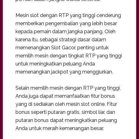
Mesin slot dengan RTP yang tinggi cenderung
memberikan pengembalian yang lebih besar
kepada pemain dalam jangka panjang. Oleh
karena itu, sebagai strategi dasar dalam
memenangkan Slot Gacor, penting untuk
memilih mesin dengan tingkat RTP yang tinggi
untuk meningkatkan peluang Anda
memenangkan jackpot yang menggiurkan.
Selain memilih mesin dengan RTP yang tinggi,
Anda juga dapat memanfaatkan fitur bonus
yang di sediakan oleh mesin slot online. Fitur
bonus seperti putaran gratis, simbol liar, dan
putaran bonus dapat meningkatkan peluang
Anda untuk meraih kemenangan besar.