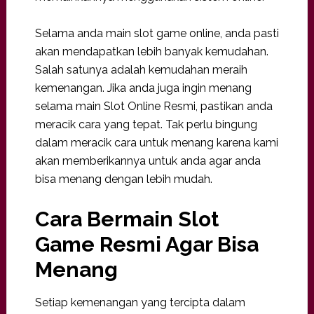
Selama anda main slot game online, anda pasti
akan mendapatkan lebih banyak kemudahan.
Salah satunya adalah kemudahan meraih
kemenangan. Jika anda juga ingin menang
selama main Slot Online Resmi, pastikan anda
meracik cara yang tepat. Tak perlu bingung
dalam meracik cara untuk menang karena kami
akan memberikannya untuk anda agar anda
bisa menang dengan lebih mudah.
Cara Bermain Slot
Game Resmi Agar Bisa
Menang
Setiap kemenangan yang tercipta dalam