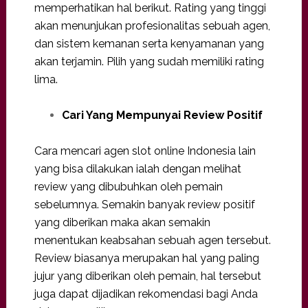
memperhatikan hal berikut. Rating yang tinggi
akan menunjukan profesionalitas sebuah agen,
dan sistem kemanan serta kenyamanan yang
akan terjamin. Pilih yang sudah memiliki rating
lima.
Cari Yang Mempunyai Review Positif
Cara mencari agen slot online Indonesia lain
yang bisa dilakukan ialah dengan melihat
review yang dibubuhkan oleh pemain
sebelumnya. Semakin banyak review positif
yang diberikan maka akan semakin
menentukan keabsahan sebuah agen tersebut.
Review biasanya merupakan hal yang paling
jujur yang diberikan oleh pemain, hal tersebut
juga dapat dijadikan rekomendasi bagi Anda