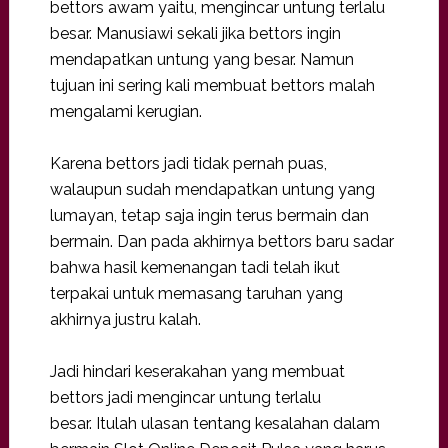
bettors awam yaitu, mengincar untung terlalu
besar. Manusiawi sekali jika bettors ingin
mendapatkan untung yang besar. Namun
tujuan ini sering kali membuat bettors malah
mengalami kerugian.
Karena bettors jadi tidak pernah puas,
walaupun sudah mendapatkan untung yang
lumayan, tetap saja ingin terus bermain dan
bermain. Dan pada akhirnya bettors baru sadar
bahwa hasil kemenangan tadi telah ikut
terpakai untuk memasang taruhan yang
akhirnya justru kalah.
Jadi hindari keserakahan yang membuat
bettors jadi mengincar untung terlalu
besar. Itulah ulasan tentang kesalahan dalam