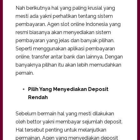
Nah berikutnya hal yang paling krusial yang
mesti ada yakni perhatikan tentang sistem
pembayaran. Agen slot online Indonesia yang
resmi biasanya akan menyediakan sistem
pembayaran yang jelas dan banyak pilihan.
Seperti menggunakan aplikasi pembayaran
online, transfer antar bank dan lainnya. Dengan
banyaknya pilihan itu akan lebih memudahkan
pemain.
Pilih Yang Menyediakan Deposit
Rendah
Sebelum bermain hal yang mesti dilakukan
oleh bettor yakni membayar sejumlah deposit.
Hal tersebut penting untuk melanjutkan
permainan. Agen yang menyediakan deposit