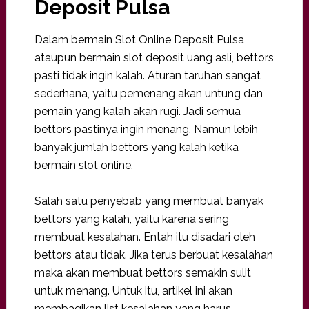
Deposit Pulsa
Dalam bermain Slot Online Deposit Pulsa
ataupun bermain slot deposit uang asli, bettors
pasti tidak ingin kalah. Aturan taruhan sangat
sederhana, yaitu pemenang akan untung dan
pemain yang kalah akan rugi. Jadi semua
bettors pastinya ingin menang. Namun lebih
banyak jumlah bettors yang kalah ketika
bermain slot online.
Salah satu penyebab yang membuat banyak
bettors yang kalah, yaitu karena sering
membuat kesalahan. Entah itu disadari oleh
bettors atau tidak. Jika terus berbuat kesalahan
maka akan membuat bettors semakin sulit
untuk menang. Untuk itu, artikel ini akan
membagikan list kesalahan yang harus