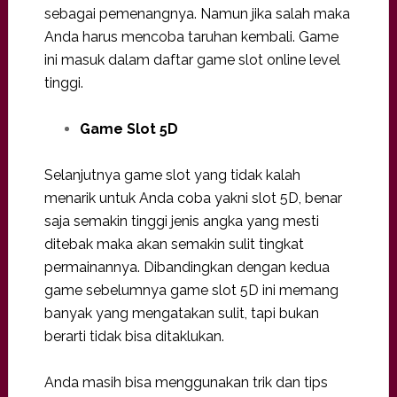
sebagai pemenangnya. Namun jika salah maka
Anda harus mencoba taruhan kembali. Game
ini masuk dalam daftar game slot online level
tinggi.
Game Slot 5D
Selanjutnya game slot yang tidak kalah
menarik untuk Anda coba yakni slot 5D, benar
saja semakin tinggi jenis angka yang mesti
ditebak maka akan semakin sulit tingkat
permainannya. Dibandingkan dengan kedua
game sebelumnya game slot 5D ini memang
banyak yang mengatakan sulit, tapi bukan
berarti tidak bisa ditaklukan.
Anda masih bisa menggunakan trik dan tips