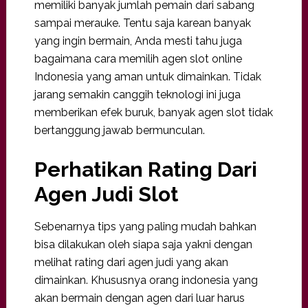
memiliki banyak jumlah pemain dari sabang
sampai merauke. Tentu saja karean banyak
yang ingin bermain, Anda mesti tahu juga
bagaimana cara memilih agen slot online
Indonesia yang aman untuk dimainkan. Tidak
jarang semakin canggih teknologi ini juga
memberikan efek buruk, banyak agen slot tidak
bertanggung jawab bermunculan.
Perhatikan Rating Dari
Agen Judi Slot
Sebenarnya tips yang paling mudah bahkan
bisa dilakukan oleh siapa saja yakni dengan
melihat rating dari agen judi yang akan
dimainkan. Khususnya orang indonesia yang
akan bermain dengan agen dari luar harus