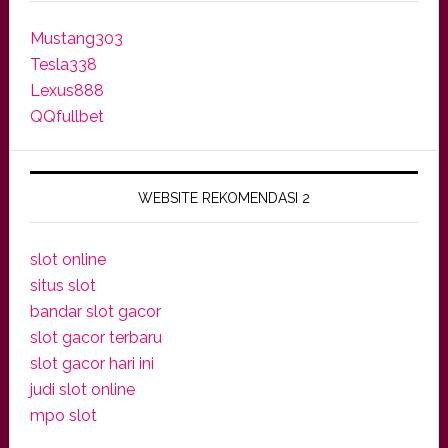
Mustang303
Tesla338
Lexus888
QQfullbet
WEBSITE REKOMENDASI 2
slot online
situs slot
bandar slot gacor
slot gacor terbaru
slot gacor hari ini
judi slot online
mpo slot