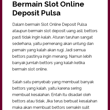
Bermain Slot Online
Deposit Pulsa
Dalam bermain Slot Online Deposit Pulsa
ataupun bermain slot deposit uang asli, bettors
pasti tidak ingin kalah. Aturan taruhan sangat
sederhana, yaitu pemenang akan untung dan
pemain yang kalah akan rugi. Jadi semua
bettors pastinya ingin menang. Namun lebih
banyak jumlah bettors yang kalah ketika
bermain slot online.
Salah satu penyebab yang membuat banyak
bettors yang kalah, yaitu karena sering
membuat kesalahan. Entah itu disadari oleh
bettors atau tidak. Jika terus berbuat kesalahan
maka akan membuat bettors semakin sulit