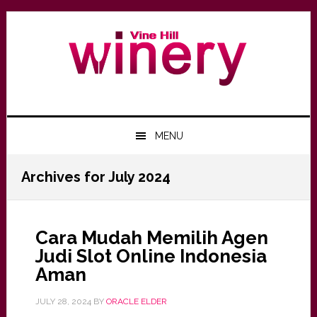
Skip
Skip
Skip
to
to
to
primary
main
primary
navigation
content
sidebar
MENU
Archives for July 2024
Cara Mudah Memilih Agen
Judi Slot Online Indonesia
Aman
JULY 28, 2024
BY
ORACLE ELDER