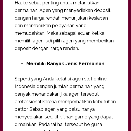
Hal tersebut penting untuk melanjutkan
permainan. Agen yang menyediakan deposit
dengan harga rendah menunjukan kesiapan
dan memberikan pelayanan yang
memudahkan. Maka sebagai acuan ketika
memilih agen judi pilih agen yang memberikan
deposit dengan harga rendah.
Memiliki Banyak Jenis Permainan
Seperti yang Anda ketahui agen slot online
Indonesia dengan jumlah permainan yang
banyak menandakan jika agen tersebut
professional karena memperhatikan kebutuhan
bettor. Sebab agen yang palsu hanya
menyediakan sedikit pilihan game yang dapat
dimainkan. Padahal hal tersebut berguna