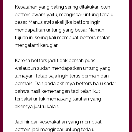
Kesalahan yang paling sering dilakukan oleh
bettors awam yaitu, mengincar untung terlalu
besar. Manusiawi sekali jika bettors ingin
mendapatkan untung yang besar. Namun
tujuan ini sering kali membuat bettors malah
mengalami kerugian.
Karena bettors jadi tidak pernah puas,
walaupun sudah mendapatkan untung yang
lumayan, tetap saja ingin terus bermain dan
bermain. Dan pada akhirnya bettors baru sadar
bahwa hasil kemenangan tadi telah ikut
terpakai untuk memasang taruhan yang
akhirnya justru kalah.
Jadi hindari keserakahan yang membuat
bettors jadi mengincar untung terlalu