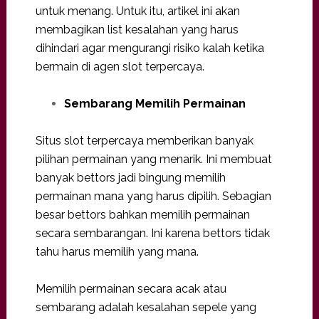
untuk menang. Untuk itu, artikel ini akan
membagikan list kesalahan yang harus
dihindari agar mengurangi risiko kalah ketika
bermain di agen slot terpercaya.
Sembarang Memilih Permainan
Situs slot terpercaya memberikan banyak
pilihan permainan yang menarik. Ini membuat
banyak bettors jadi bingung memilih
permainan mana yang harus dipilih. Sebagian
besar bettors bahkan memilih permainan
secara sembarangan. Ini karena bettors tidak
tahu harus memilih yang mana.
Memilih permainan secara acak atau
sembarang adalah kesalahan sepele yang