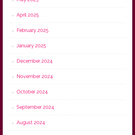
April 2025
February 2025
January 2025
December 2024
November 2024
October 2024
September 2024
August 2024