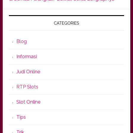
CATEGORIES
Blog
Informasi
Judi Online
RTP Slots
Slot Online
Tips
Trik