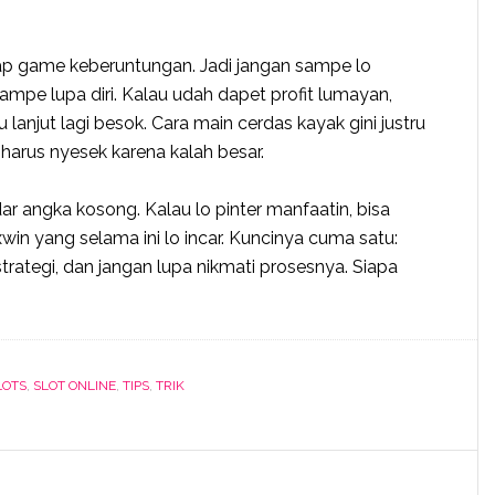
 tetap game keberuntungan. Jadi jangan sampe lo
mpe lupa diri. Kalau udah dapet profit lumayan,
 lanjut lagi besok. Cara main cerdas kayak gini justru
a harus nyesek karena kalah besar.
ar angka kosong. Kalau lo pinter manfaatin, bisa
win yang selama ini lo incar. Kuncinya cuma satu:
trategi, dan jangan lupa nikmati prosesnya. Siapa
LOTS
,
SLOT ONLINE
,
TIPS
,
TRIK