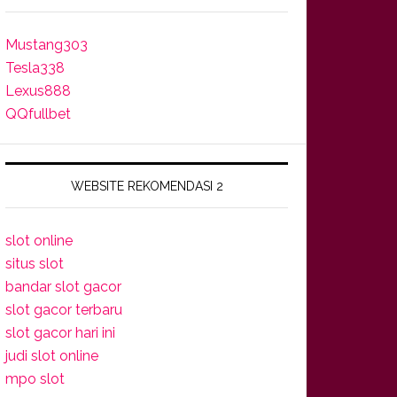
Mustang303
Tesla338
Lexus888
QQfullbet
WEBSITE REKOMENDASI 2
slot online
situs slot
bandar slot gacor
slot gacor terbaru
slot gacor hari ini
judi slot online
mpo slot