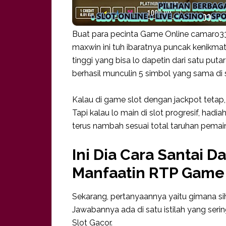
Buat para pecinta Game Online camaro33, 
maxwin ini tuh ibaratnya puncak kenikma
tinggi yang bisa lo dapetin dari satu puta
berhasil munculin 5 simbol yang sama di 
Kalau di game slot dengan jackpot tetap, 
Tapi kalau lo main di slot progresif, hadia
terus nambah sesuai total taruhan pemain
Ini Dia Cara Santai 
Manfaatin RTP Game
Sekarang, pertanyaannya yaitu gimana s
Jawabannya ada di satu istilah yang ser
Slot Gacor.