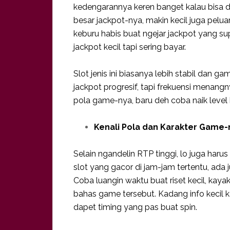
kedengarannya keren banget kalau bisa dap
besar jackpot-nya, makin kecil juga pelu
keburu habis buat ngejar jackpot yang s
jackpot kecil tapi sering bayar.
Slot jenis ini biasanya lebih stabil da
jackpot progresif, tapi frekuensi menangn
pola game-nya, baru deh coba naik level 
Kenali Pola dan Karakter Game
Selain ngandelin RTP tinggi, lo juga harus 
slot yang gacor di jam-jam tertentu, ada 
Coba luangin waktu buat riset kecil, kay
bahas game tersebut. Kadang info kecil ka
dapet timing yang pas buat spin.