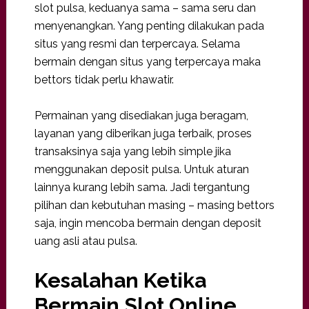
slot pulsa, keduanya sama – sama seru dan
menyenangkan. Yang penting dilakukan pada
situs yang resmi dan terpercaya. Selama
bermain dengan situs yang terpercaya maka
bettors tidak perlu khawatir.
Permainan yang disediakan juga beragam,
layanan yang diberikan juga terbaik, proses
transaksinya saja yang lebih simple jika
menggunakan deposit pulsa. Untuk aturan
lainnya kurang lebih sama. Jadi tergantung
pilihan dan kebutuhan masing – masing bettors
saja, ingin mencoba bermain dengan deposit
uang asli atau pulsa.
Kesalahan Ketika
Bermain Slot Online