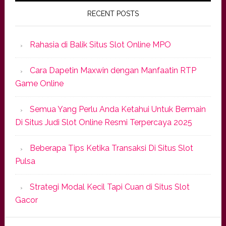
RECENT POSTS
Rahasia di Balik Situs Slot Online MPO
Cara Dapetin Maxwin dengan Manfaatin RTP
Game Online
Semua Yang Perlu Anda Ketahui Untuk Bermain
Di Situs Judi Slot Online Resmi Terpercaya 2025
Beberapa Tips Ketika Transaksi Di Situs Slot
Pulsa
Strategi Modal Kecil Tapi Cuan di Situs Slot
Gacor