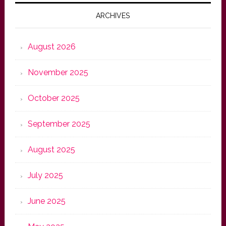
ARCHIVES
August 2026
November 2025
October 2025
September 2025
August 2025
July 2025
June 2025