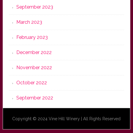
September 2023
March 2023
February 2023
December 2022
November 2022
October 2022
September 2022
Copyright © 2024 Vine Hill Winery | All Rights Reserved