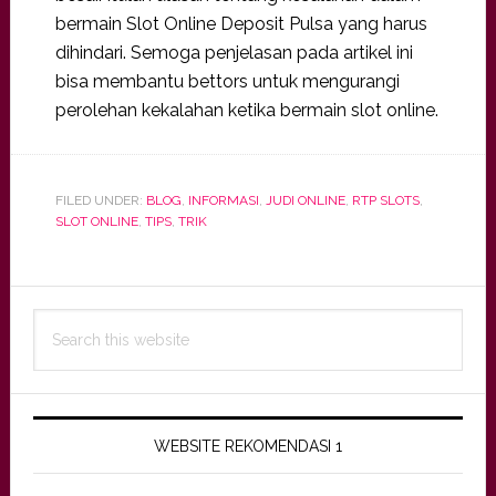
bermain Slot Online Deposit Pulsa yang harus
dihindari. Semoga penjelasan pada artikel ini
bisa membantu bettors untuk mengurangi
perolehan kekalahan ketika bermain slot online.
FILED UNDER:
BLOG
,
INFORMASI
,
JUDI ONLINE
,
RTP SLOTS
,
SLOT ONLINE
,
TIPS
,
TRIK
Primary
Search
Sidebar
this
website
WEBSITE REKOMENDASI 1