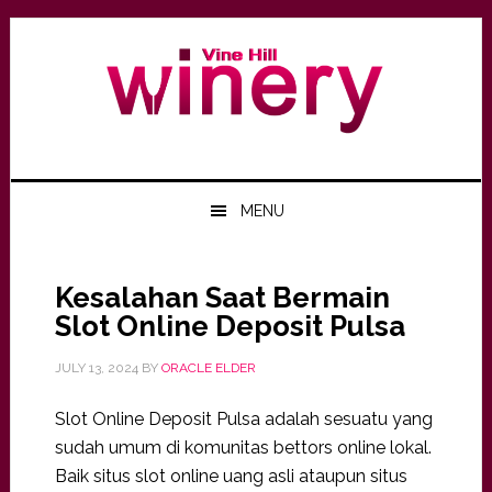
Skip
Skip
Skip
to
to
to
primary
main
primary
navigation
content
sidebar
MENU
Kesalahan Saat Bermain
Slot Online Deposit Pulsa
JULY 13, 2024
BY
ORACLE ELDER
Slot Online Deposit Pulsa adalah sesuatu yang
sudah umum di komunitas bettors online lokal.
Baik situs slot online uang asli ataupun situs