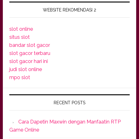
WEBSITE REKOMENDASI 2
slot online
situs slot
bandar slot gacor
slot gacor terbaru
slot gacor hari ini
judi slot online
mpo slot
RECENT POSTS
Cara Dapetin Maxwin dengan Manfaatin RTP
Game Online