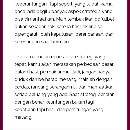
keberuntungan. Tapi seperti yang sudah kamu
baca, ada begitu banyak aspek strategis yang
bisa dimanfaatkan. Main tembak ikan qqfullbet
bukan sekadar hoki karena hasil akhir bisa
dipengaruhi oleh keputusan, perencanaan, dan
ketenangan saat bermain.
Jika kamu mulai menerapkan strategi yang
tepat, kamu akan merasakan perbedaan besar
dalam hasil permainanmu. Jadi, jangan hanya
duduk dan berharap menang. Mainlah dengan
cerdas, rancang seranganmu, dan manfaatkan
setiap peluang yang ada. Saat strategi berjalan
dengan benar, keuntungan bukan lagi
kebetulan tapi hasil dari perhitungan yang
matang.