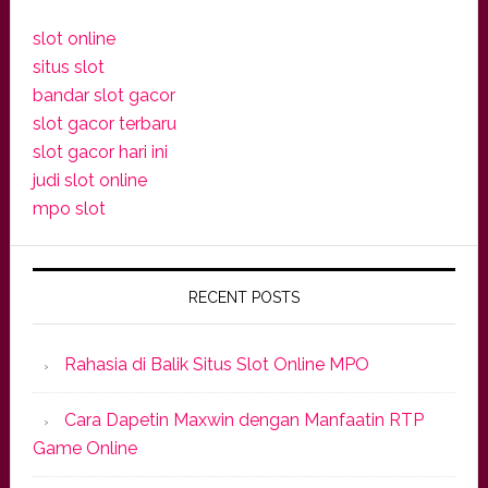
slot online
situs slot
bandar slot gacor
slot gacor terbaru
slot gacor hari ini
judi slot online
mpo slot
RECENT POSTS
Rahasia di Balik Situs Slot Online MPO
Cara Dapetin Maxwin dengan Manfaatin RTP
Game Online