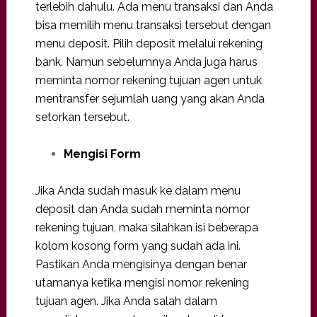
terlebih dahulu. Ada menu transaksi dan Anda
bisa memilih menu transaksi tersebut dengan
menu deposit. Pilih deposit melalui rekening
bank. Namun sebelumnya Anda juga harus
meminta nomor rekening tujuan agen untuk
mentransfer sejumlah uang yang akan Anda
setorkan tersebut.
Mengisi Form
Jika Anda sudah masuk ke dalam menu
deposit dan Anda sudah meminta nomor
rekening tujuan, maka silahkan isi beberapa
kolom kosong form yang sudah ada ini.
Pastikan Anda mengisinya dengan benar
utamanya ketika mengisi nomor rekening
tujuan agen. Jika Anda salah dalam