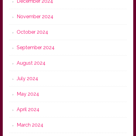
December 2024
November 2024
October 2024
September 2024
August 2024
July 2024
May 2024
April 2024
March 2024