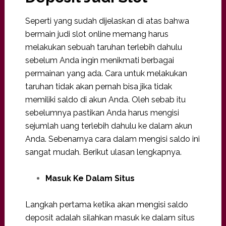
Seperti yang sudah dijelaskan di atas bahwa
bermain judi slot online memang harus
melakukan sebuah taruhan terlebih dahulu
sebelum Anda ingin menikmati berbagai
permainan yang ada. Cara untuk melakukan
taruhan tidak akan pernah bisa jika tidak
memiliki saldo di akun Anda. Oleh sebab itu
sebelumnya pastikan Anda harus mengisi
sejumlah uang terlebih dahulu ke dalam akun
Anda. Sebenarnya cara dalam mengisi saldo ini
sangat mudah. Berikut ulasan lengkapnya.
Masuk Ke Dalam Situs
Langkah pertama ketika akan mengisi saldo
deposit adalah silahkan masuk ke dalam situs