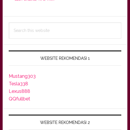
Primary
Search
Sidebar
this
website
WEBSITE REKOMENDASI 1
Mustang303
Tesla338
Lexus888
QQfullbet
WEBSITE REKOMENDASI 2