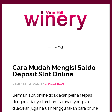
Skip
Skip
Skip
to
to
to
primary
main
primary
navigation
content
sidebar
MENU
Cara Mudah Mengisi Saldo
Deposit Slot Online
DECEMBER 2, 2022
BY
ORACLE ELDER
Bermain slot online tidak akan pernah lepas
dengan adanya taruhan. Taruhan yang kini
dilakukan juga harus menggunakan cara online.