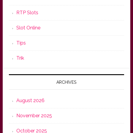
RTP Slots
Slot Online
Tips
Trik
ARCHIVES
August 2026
November 2025
October 2025