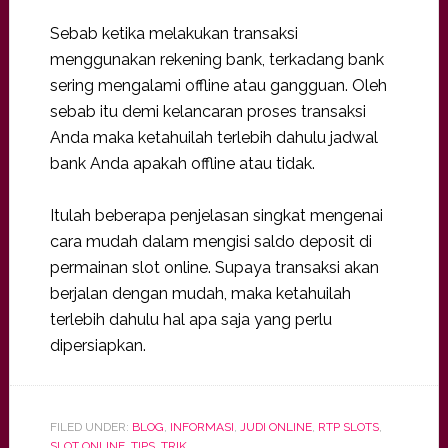
Sebab ketika melakukan transaksi
menggunakan rekening bank, terkadang bank
sering mengalami offline atau gangguan. Oleh
sebab itu demi kelancaran proses transaksi
Anda maka ketahuilah terlebih dahulu jadwal
bank Anda apakah offline atau tidak.
Itulah beberapa penjelasan singkat mengenai
cara mudah dalam mengisi saldo deposit di
permainan slot online. Supaya transaksi akan
berjalan dengan mudah, maka ketahuilah
terlebih dahulu hal apa saja yang perlu
dipersiapkan.
FILED UNDER:
BLOG
,
INFORMASI
,
JUDI ONLINE
,
RTP SLOTS
,
SLOT ONLINE
,
TIPS
,
TRIK