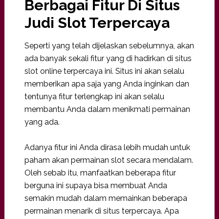
Berbagai Fitur Di Situs
Judi Slot Terpercaya
Seperti yang telah dijelaskan sebelumnya, akan
ada banyak sekali fitur yang di hadirkan di situs
slot online terpercaya ini. Situs ini akan selalu
memberikan apa saja yang Anda inginkan dan
tentunya fitur terlengkap ini akan selalu
membantu Anda dalam menikmati permainan
yang ada.
Adanya fitur ini Anda dirasa lebih mudah untuk
paham akan permainan slot secara mendalam.
Oleh sebab itu, manfaatkan beberapa fitur
berguna ini supaya bisa membuat Anda
semakin mudah dalam memainkan beberapa
permainan menarik di situs terpercaya. Apa