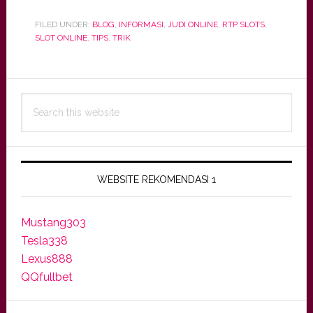
FILED UNDER:
BLOG
,
INFORMASI
,
JUDI ONLINE
,
RTP SLOTS
,
SLOT ONLINE
,
TIPS
,
TRIK
Primary
Search
Sidebar
this
website
WEBSITE REKOMENDASI 1
Mustang303
Tesla338
Lexus888
QQfullbet