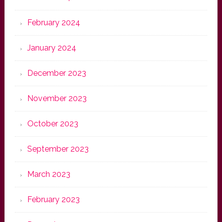
February 2024
January 2024
December 2023
November 2023
October 2023
September 2023
March 2023
February 2023