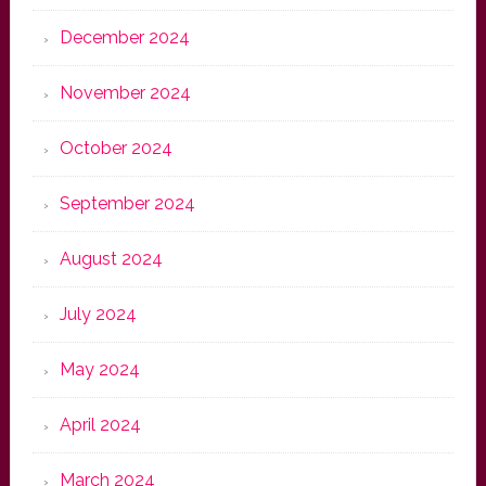
December 2024
November 2024
October 2024
September 2024
August 2024
July 2024
May 2024
April 2024
March 2024