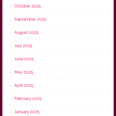
October 2025
September 2025
August 2025
July 2025
June 2025
May 2025
April 2025
February 2025
January 2025