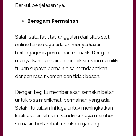
Berikut penjelasannya.
Beragam Permainan
Salah satu fasilitas unggulan dari situs slot
online terpercaya adalah menyediakan
berbagai jenis permainan menarik. Dengan
menyajikan permainan terbaik situs ini memiliki
tujuan supaya pemain bisa mendapatkan
dengan rasa nyaman dan tidak bosan.
Dengan begitu member akan semakin betah
untuk bisa menikmati permainan yang ada.
Selain itu tujuan ini juga untuk meningkatkan
kualitas dari situs itu sendiri supaya member
semakin bertambah untuk bergabung.