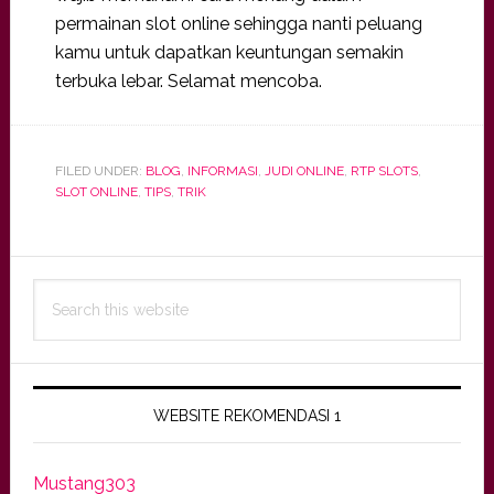
permainan slot online sehingga nanti peluang
kamu untuk dapatkan keuntungan semakin
terbuka lebar. Selamat mencoba.
FILED UNDER:
BLOG
,
INFORMASI
,
JUDI ONLINE
,
RTP SLOTS
,
SLOT ONLINE
,
TIPS
,
TRIK
Primary
Search
Sidebar
this
website
WEBSITE REKOMENDASI 1
Mustang303