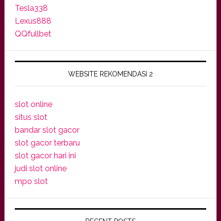
Tesla338
Lexus888
QQfullbet
WEBSITE REKOMENDASI 2
slot online
situs slot
bandar slot gacor
slot gacor terbaru
slot gacor hari ini
judi slot online
mpo slot