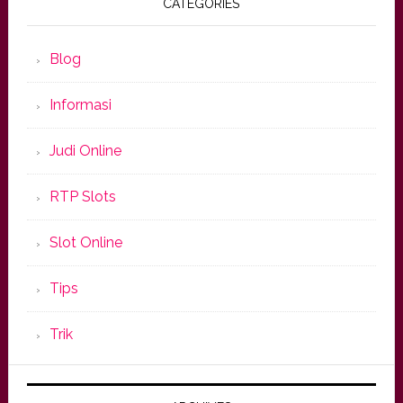
CATEGORIES
Blog
Informasi
Judi Online
RTP Slots
Slot Online
Tips
Trik