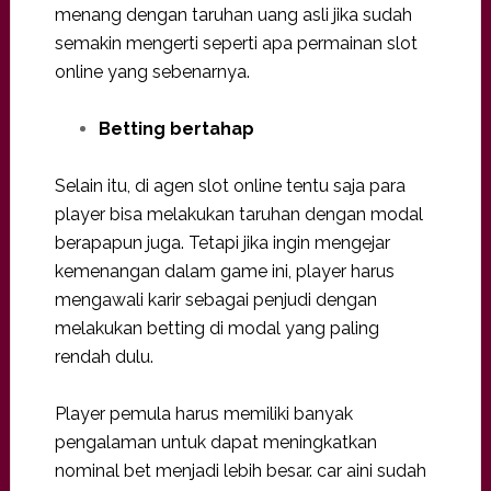
menang dengan taruhan uang asli jika sudah
semakin mengerti seperti apa permainan slot
online yang sebenarnya.
Betting bertahap
Selain itu, di agen slot online tentu saja para
player bisa melakukan taruhan dengan modal
berapapun juga. Tetapi jika ingin mengejar
kemenangan dalam game ini, player harus
mengawali karir sebagai penjudi dengan
melakukan betting di modal yang paling
rendah dulu.
Player pemula harus memiliki banyak
pengalaman untuk dapat meningkatkan
nominal bet menjadi lebih besar. car aini sudah