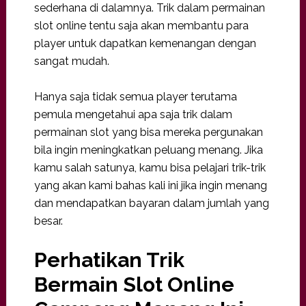
sederhana di dalamnya. Trik dalam permainan
slot online tentu saja akan membantu para
player untuk dapatkan kemenangan dengan
sangat mudah.
Hanya saja tidak semua player terutama
pemula mengetahui apa saja trik dalam
permainan slot yang bisa mereka pergunakan
bila ingin meningkatkan peluang menang. Jika
kamu salah satunya, kamu bisa pelajari trik-trik
yang akan kami bahas kali ini jika ingin menang
dan mendapatkan bayaran dalam jumlah yang
besar.
Perhatikan Trik
Bermain Slot Online