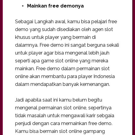
Mainkan free demonya
Sebagai Langkah awal, kamu bisa pelajari free
demo yang sudah disediakan oleh agen slot
khusus untuk player yang bermain di
dalamnya. Free demo ini sangat berguna sekali
untuk player agar bisa mengenal lebih jauh
seperti apa game slot online yang mereka
mainkan. Free demo dalam permainan slot
online akan membantu para player Indonesia
dalam mendapatkan banyak kemenangan.
Jadi apabila saat ini kamu belum begitu
mengenal permainan slot online, sepertinya
tidak masalah untuk mengawali karir sebgaia
penjudi dengan cara memainkan free demo.
Kamu bisa bermain slot online gampang