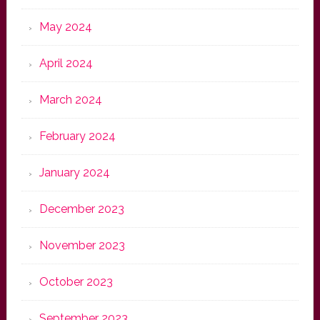
May 2024
April 2024
March 2024
February 2024
January 2024
December 2023
November 2023
October 2023
September 2023