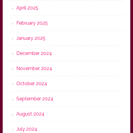
April 2025
February 2025
January 2025
December 2024
November 2024
October 2024
September 2024
August 2024
July 2024