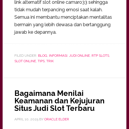
link alternatif slot online camaro33 sehingga
tidak mudah terpancing emosi saat kalah.
Semua ini membantu menciptakan mentalitas
bermain yang lebih dewasa dan bertanggung
jawab ke depannya.
FILED UNDER:
BLOG
,
INFORMASI
,
JUDI ONLINE
,
RTP SLOTS
,
SLOT ONLINE
,
TIPS
,
TRIK
Bagaimana Menilai
Keamanan dan Kejujuran
Situs Judi Slot Terbaru
APRIL 10, 2025
BY
ORACLE ELDER