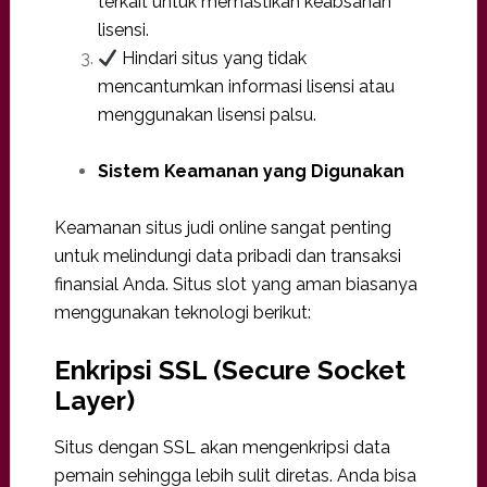
terkait untuk memastikan keabsahan
lisensi.
Hindari situs yang tidak
mencantumkan informasi lisensi atau
menggunakan lisensi palsu.
Sistem Keamanan yang Digunakan
Keamanan situs judi online sangat penting
untuk melindungi data pribadi dan transaksi
finansial Anda. Situs slot yang aman biasanya
menggunakan teknologi berikut:
Enkripsi SSL (Secure Socket
Layer)
Situs dengan SSL akan mengenkripsi data
pemain sehingga lebih sulit diretas. Anda bisa