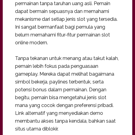
permainan tanpa taruhan uang asli. Pemain
dapat bermain sepuasnya dan memahami
mekanisme dari setiap jenis slot yang tersedia.
Ini sangat bermanfaat bagi pemula yang
belum memahami fitur-fitur permainan slot
online modern.
Tanpa tekanan untuk menang atau takut kalah,
pemain lebih fokus pada penguasaan
gameplay. Mereka dapat melihat bagaimana
simbol bekerja, paylines terbentuk, serta
potensi bonus dalam permainan. Dengan
begitu, pemain bisa mengetahui jenis slot
mana yang cocok dengan preferensi pribadi.
Link alternatif yang menyediakan demo
membantu akses tanpa kendala, bahkan saat
situs utama diblokir.