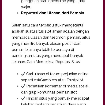
gangguan atau downtime yang tidak
wajar.
Reputasi dan Ulasan dari Pemain
Salah satu cara terbaik untuk mengetahui
apakah suatu situs slot aman adalah dengan
membaca ulasan dan testimoni pemain. Situs
yang memiliki banyak ulasan positif dari
pemain biasanya lebih terpercaya di
bandingkan situs yang mendapat banyak
keluhan. Cara Memeriksa Reputasi Situs:
Cari ulasan di forum perjudian online
seperti AskGamblers atau Trustpilot.
Perhatikan komentar di media sosial
dan grup komunitas pemain slot.
Hindari situs yang banyak mendapat
keluhan tentang penarikan dana yang