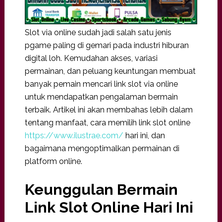
Slot via online sudah jadi salah satu jenis
pgame paling di gemari pada industri hiburan
digital loh. Kemudahan akses, variasi
permainan, dan peluang keuntungan membuat
banyak pemain mencari link slot via online
untuk mendapatkan pengalaman bermain
terbaik. Artikel ini akan membahas lebih dalam
tentang manfaat, cara memilih link slot online
https://www.ilustrae.com/
hari ini, dan
bagaimana mengoptimalkan permainan di
platform online.
Keunggulan Bermain
Link Slot Online Hari Ini