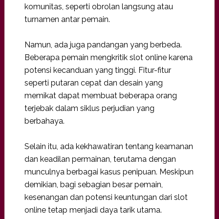
komunitas, seperti obrolan langsung atau
turnamen antar pemain.
Namun, ada juga pandangan yang berbeda.
Beberapa pemain mengkritik slot online karena
potensi kecanduan yang tinggi. Fitur-fitur
seperti putaran cepat dan desain yang
memikat dapat membuat beberapa orang
terjebak dalam siklus perjudian yang
berbahaya.
Selain itu, ada kekhawatiran tentang keamanan
dan keadilan permainan, terutama dengan
munculnya berbagai kasus penipuan. Meskipun
demikian, bagi sebagian besar pemain,
kesenangan dan potensi keuntungan dari slot
online tetap menjadi daya tarik utama.