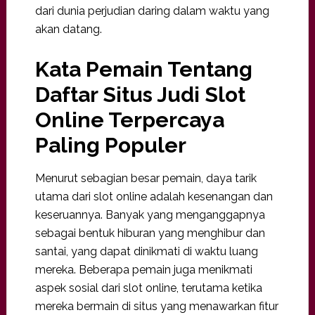
dari dunia perjudian daring dalam waktu yang
akan datang.
Kata Pemain Tentang
Daftar Situs Judi Slot
Online Terpercaya
Paling Populer
Menurut sebagian besar pemain, daya tarik
utama dari slot online adalah kesenangan dan
keseruannya. Banyak yang menganggapnya
sebagai bentuk hiburan yang menghibur dan
santai, yang dapat dinikmati di waktu luang
mereka.
Beberapa pemain juga menikmati
aspek sosial dari slot online, terutama ketika
mereka bermain di situs yang menawarkan fitur