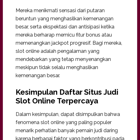
Mereka menikmati sensasi dari putaran
beruntun yang menghasilkan kemenangan
besar, serta ekspektasi dan antisipasi ketika
mereka berharap memicu fitur bonus atau
memenangkan jackpot progresif.
Bagi mereka,
slot online adalah pengalaman yang
mendebarkan yang tetap menyenangkan
meskipun tidak selalu menghasilkan
kemenangan besar.
Kesimpulan Daftar Situs Judi
Slot Online Terpercaya
Dalam kesimpulan, dapat disimpulkan bahwa
fenomena slot online yang paling populer
menarik perhatian banyak pemain judi daring
karena berbagai faktor yang berkontribusi pada