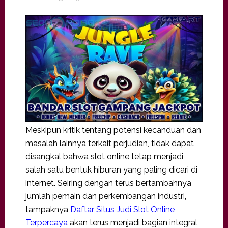
Meskipun kritik tentang potensi kecanduan dan
masalah lainnya terkait perjudian, tidak dapat
disangkal bahwa slot online tetap menjadi
salah satu bentuk hiburan yang paling dicari di
internet. Seiring dengan terus bertambahnya
jumlah pemain dan perkembangan industri,
tampaknya
Daftar Situs Judi Slot Online
Terpercaya
akan terus menjadi bagian integral