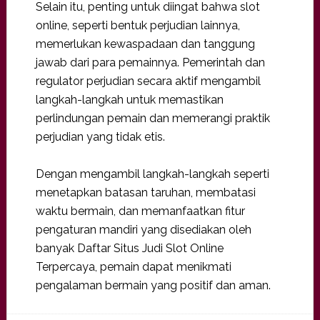
Selain itu, penting untuk diingat bahwa slot
online, seperti bentuk perjudian lainnya,
memerlukan kewaspadaan dan tanggung
jawab dari para pemainnya. Pemerintah dan
regulator perjudian secara aktif mengambil
langkah-langkah untuk memastikan
perlindungan pemain dan memerangi praktik
perjudian yang tidak etis.
Dengan mengambil langkah-langkah seperti
menetapkan batasan taruhan, membatasi
waktu bermain, dan memanfaatkan fitur
pengaturan mandiri yang disediakan oleh
banyak Daftar Situs Judi Slot Online
Terpercaya, pemain dapat menikmati
pengalaman bermain yang positif dan aman.