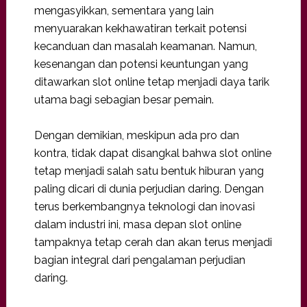
mengasyikkan, sementara yang lain
menyuarakan kekhawatiran terkait potensi
kecanduan dan masalah keamanan.
Namun,
kesenangan dan potensi keuntungan yang
ditawarkan slot online tetap menjadi daya tarik
utama bagi sebagian besar pemain.
Dengan demikian, meskipun ada pro dan
kontra, tidak dapat disangkal bahwa slot online
tetap menjadi salah satu bentuk hiburan yang
paling dicari di dunia perjudian daring.
Dengan
terus berkembangnya teknologi dan inovasi
dalam industri ini, masa depan slot online
tampaknya tetap cerah dan akan terus menjadi
bagian integral dari pengalaman perjudian
daring.