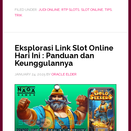
FILED UNDER:
JUDI ONLINE
,
RTP SLOTS
,
SLOT ONLINE
,
TIPS
,
TRIK
Eksplorasi Link Slot Online
Hari Ini : Panduan dan
Keunggulannya
JANUARY 24, 2025
BY
ORACLE ELDER