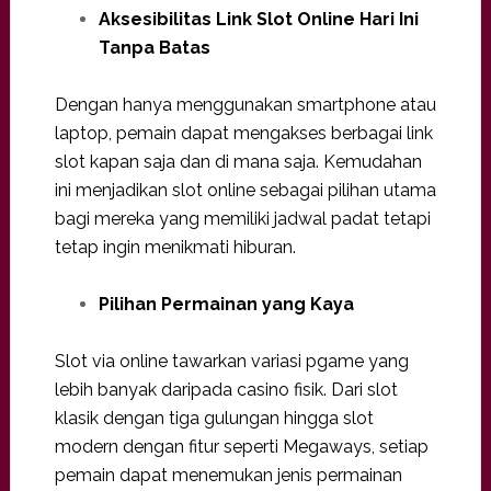
Aksesibilitas Link Slot Online Hari Ini
Tanpa Batas
Dengan hanya menggunakan smartphone atau
laptop, pemain dapat mengakses berbagai link
slot kapan saja dan di mana saja. Kemudahan
ini menjadikan slot online sebagai pilihan utama
bagi mereka yang memiliki jadwal padat tetapi
tetap ingin menikmati hiburan.
Pilihan Permainan yang Kaya
Slot via online tawarkan variasi pgame yang
lebih banyak daripada casino fisik. Dari slot
klasik dengan tiga gulungan hingga slot
modern dengan fitur seperti Megaways, setiap
pemain dapat menemukan jenis permainan