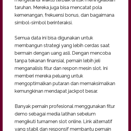
taruhan.
Mereka juga bisa mencatat pola
kemenangan, frekuensi bonus, dan bagaimana
simbol-simbol berinteraksi.
Semua data ini bisa digunakan untuk
membangun strategi yang lebih cerdas saat
bermain dengan uang asli.
Dengan mencoba
tanpa tekanan finansial, pemain lebih jeli
menganalisis fitur dan respon mesin slot. Ini
memberi mereka peluang untuk
mengoptimalkan putaran dan memaksimalkan
kemungkinan mendapat jackpot besar.
Banyak pemain profesional menggunakan fitur
demo sebagai media latihan sebelum
mengikuti turnamen slot online. Link alternatif
yang stabil dan responsif membantu pemain